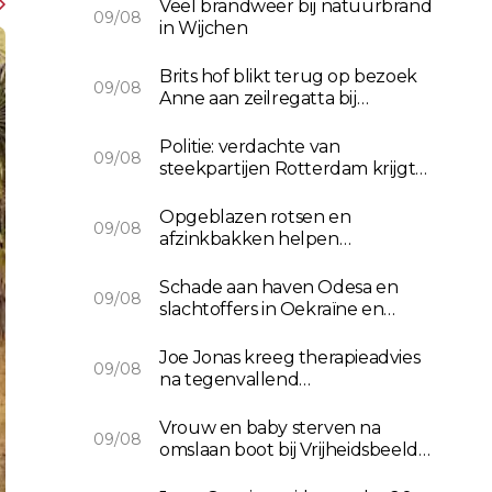
Veel brandweer bij natuurbrand
09/08
in Wijchen
Brits hof blikt terug op bezoek
09/08
Anne aan zeilregatta bij
jubileum
Politie: verdachte van
09/08
steekpartijen Rotterdam krijgt
zorg
Opgeblazen rotsen en
09/08
afzinkbakken helpen
Roemeense kerncentrale
Schade aan haven Odesa en
09/08
slachtoffers in Oekraïne en
Rusland
Joe Jonas kreeg therapieadvies
09/08
na tegenvallend
solodebuutalbum
Vrouw en baby sterven na
09/08
omslaan boot bij Vrijheidsbeeld
New York