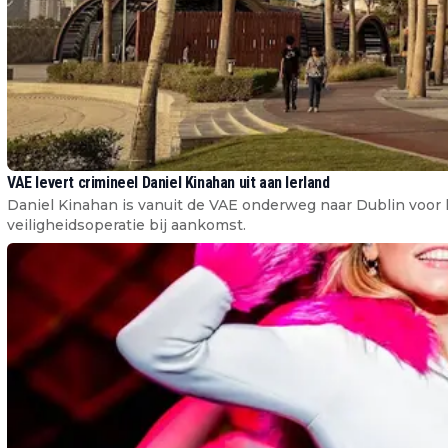
VAE levert crimineel Daniel Kinahan uit aan Ierland
Daniel Kinahan is vanuit de VAE onderweg naar Dublin voor h
veiligheidsoperatie bij aankomst.