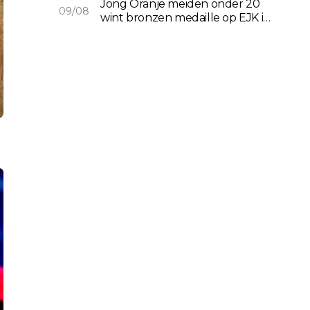
Jong Oranje meiden onder 20
09/08
wint bronzen medaille op EJK in
Oeiras